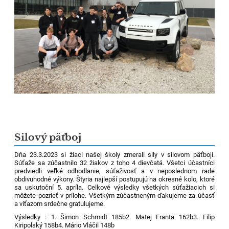
Silový päťboj
Dňa 23.3.2023 si žiaci našej školy zmerali sily v silovom päťboji.
Súťaže sa zúčastnilo 32 žiakov z toho 4 dievčatá. Všetci účastníci
predviedli veľké odhodlanie, súťaživosť a v neposlednom rade
obdivuhodné výkony. Štyria najlepší postupujú na okresné kolo, ktoré
sa uskutoční 5. apríla. Celkové výsledky všetkých súťažiacich si
môžete pozrieť v prílohe. Všetkým zúčastneným ďakujeme za účasť
a víťazom srdečne gratulujeme.
Výsledky :
1. Šimon Schmidt 185b
2. Matej Franta 162b
3. Filip
Kiripolský 158b
4. Mário Vláčil 148b