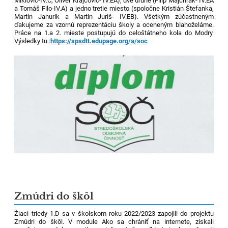
Miklovič-IV.C, Oliver Krajčovič- IV.EA), dve druhé (Filip Majchrák- IV.EA
a Tomáš Filo-IV.A) a jedno tretie miesto (spoločne Kristián Štefanka,
Martin Janurík a Martin Juriš- IV.EB). Všetkým zúčastneným
ďakujeme za vzornú reprezentáciu školy a oceneným blahoželáme.
Práce na 1.a 2. mieste postupujú do celoštátneho kola do Modry.
Výsledky tu :
https://spsdtt.edupage.org/a/soc
Zmúdri do škôl
Žiaci triedy 1.D sa v školskom roku 2022/2023 zapojili do projektu
Zmúdri do škôl. V module Ako sa chrániť na internete, získali