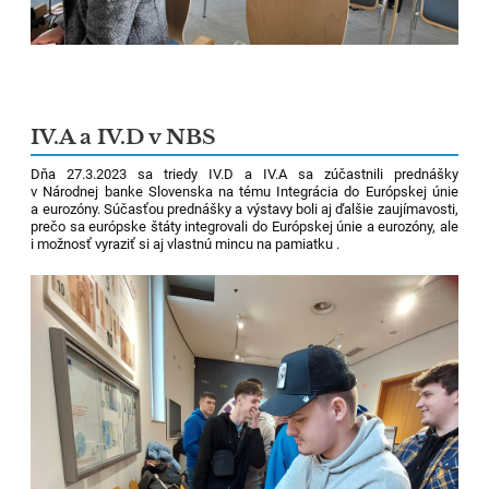
IV.A a IV.D v NBS
Dňa 27.3.2023 sa triedy IV.D a IV.A sa zúčastnili prednášky
v Národnej banke Slovenska na tému Integrácia do Európskej únie
a eurozóny. Súčasťou prednášky a výstavy boli aj ďalšie zaujímavosti,
prečo sa európske štáty integrovali do Európskej únie a eurozóny, ale
i možnosť vyraziť si aj vlastnú mincu na pamiatku .