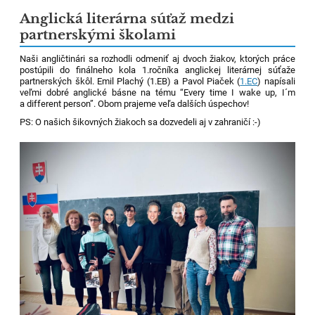
Anglická literárna súťaž medzi
partnerskými školami
Naši angličtinári sa rozhodli odmeniť aj dvoch žiakov, ktorých práce
postúpili do finálneho kola 1.ročníka anglickej literárnej súťaže
partnerských škôl. Emil Plachý (1.EB) a Pavol Piaček (
1.EC
) napísali
veľmi dobré anglické básne na tému “Every time I wake up, I´m
a different person”. Obom prajeme veľa dalších úspechov!
PS: O našich šikovných žiakoch sa dozvedeli aj v zahraničí :-)