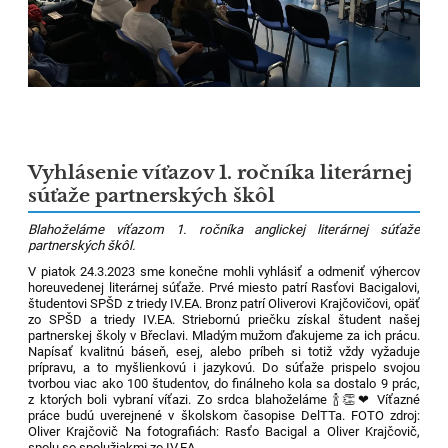
Vyhlásenie víťazov 1. ročníka literárnej
súťaže partnerských škôl
Blahoželáme víťazom 1. ročníka anglickej literárnej súťaže
partnerských škôl.
V piatok 24.3.2023 sme konečne mohli vyhlásiť a odmeniť výhercov
horeuvedenej literárnej súťaže. Prvé miesto patrí Rasťovi Bacigalovi,
študentovi SPŠD z triedy IV.EA. Bronz patrí Oliverovi Krajčovičovi, opäť
zo SPŠD a triedy IV.EA. Striebornú priečku získal študent našej
partnerskej školy v Břeclavi. Mladým mužom ďakujeme za ich prácu.
Napísať kvalitnú báseň, esej, alebo príbeh si totiž vždy vyžaduje
prípravu, a to myšlienkovú i jazykovú. Do súťaže prispelo svojou
tvorbou viac ako 100 študentov, do finálneho kola sa dostalo 9 prác,
z ktorých boli vybraní víťazi. Zo srdca blahoželáme 🍾👏❤ Víťazné
práce budú uverejnené v školskom časopise DelTTa. FOTO zdroj:
Oliver Krajčovič Na fotografiách: Rasťo Bacigal a Oliver Krajčovič,
spolu so spolužiakmi zo IV.EA