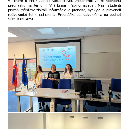
v Trnave s PhDr. Janou Štefánikovou zrealizovali veľmi hodnotnú
prednášku na tému HPV (Human Papillomavirus). Naši študenti
prvých ročníkov získali informácie o prenose, výskyte a prevencií
(očkovanie) tohto ochorenia. Prednáška sa uskutočnila na podnet
VÚC. Ďakujeme.