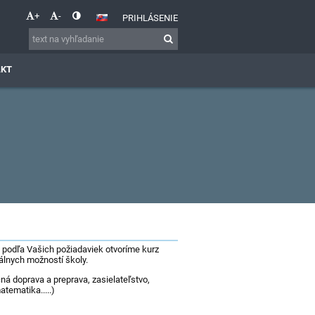
+
-
PRIHLÁSENIE
AKT
m podľa Vašich požiadaviek otvoríme kurz
iálnych možností školy.
ná doprava a preprava, zasielateľstvo,
atematika.....)