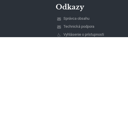
Odkazy
Správca obsahu
Technická podpora
Vyhlásenie o prístupnosti
Právne informácie
Zásady ochrany osobných údajov
Údaje o prevádzkovateľovi
Mapa stránok
O nás
Kontakt
Novinky