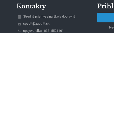
Kontakty
Prihl
Stredná priemyselná škola dopravná
spsdtt@zupa-tt.sk
Nev
spojovateľka : 033 -5521161
riaditeľ : 033 - 5521085
sekretariát: 033 - 5340681
Študentská 23
917 45 Trnava
Slovakia
Ing. Peter Papík, riaditeľ školy
(mobil: 0911039607)
Ing. Ivan Magdolen (mobil: 0911718770), Ing.
Dana Selecká (mobil : 0911060422), zástupcovia
riaditeľa školy
Jarmila Szombathová, vedúca ekonomického
oddelenia (mobil : 0903663775)
Lívia Bernátová, sekretariát školy
00491861