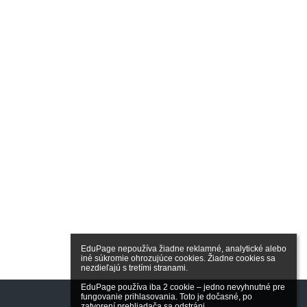
EduPage nepoužíva žiadne reklamné, analytické alebo 
iné súkromie ohrozujúce cookies. Žiadne cookies sa 
nezdieľajú s tretími stranami.

EduPage používa iba 2 cookie – jedno nevyhnutné pre 
fungovanie prihlasovania. Toto je dočasné, po 
zatvorení prehliadača sa odstráni.
