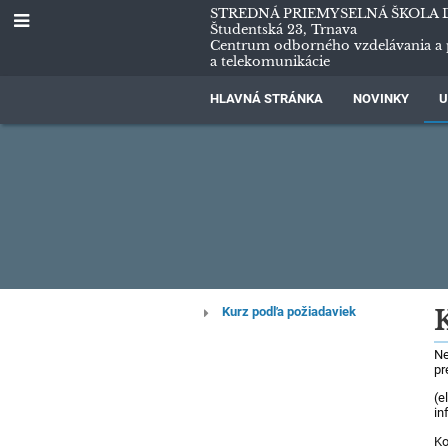
STREDNÁ PRIEMYSELNÁ ŠKOLA 
Študentská 23, Trnava
Centrum odborného vzdelávania a 
a telekomunikácie
HLAVNÁ STRÁNKA
NOVINKY
U
Kurz
Kurz podľa požiadaviek
na
Ne
pr
mieru
(e
in
Ko