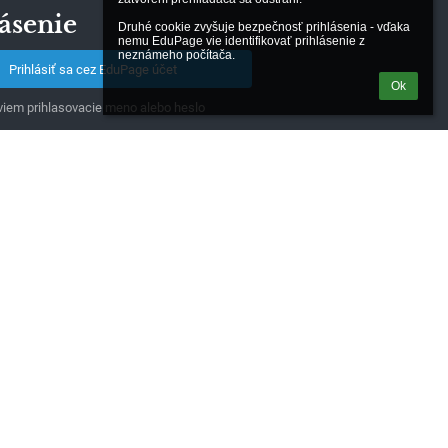
ásenie
Druhé cookie zvyšuje bezpečnosť prihlásenia - vďaka 
nemu EduPage vie identifikovať prihlásenie z 
neznámeho počítača.
Prihlásiť sa cez EduPage účet
Ok
iem prihlasovacie meno alebo heslo