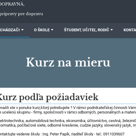
DOPRAVNÁ,
prípravy pre dopravu
CHÁDZAČI
O ŠKOLE
ŠTUDENT, UČITEĽ, RODIČ
KONT
Kurz na mieru
Kurz podľa požiadaviek
našli ste v ponuke kurz,ktorý potrebujete ? V rámci podnikateľskej činnosti Vá
e ucelenú skupinu - firmy, spoločnosti v rámci odborných, personálnych a mater
lektrotechnika, automobilová technika, ekonomika, účtovníctvo, cestná, železnič
formatika, počítačové siete, odborné kreslenie, cudzie jazyky, slovenský jazyk, m
ntaktujte vedenie školy : Ing. Peter Papík, riaditeľ školy - tel.: 0911039607