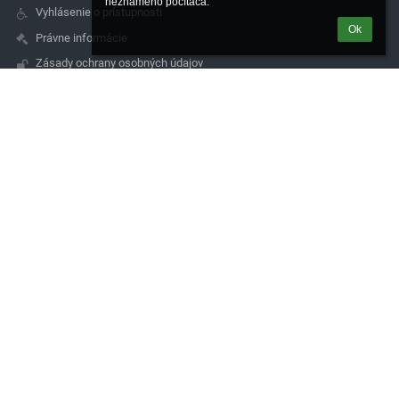
neznámeho počítača.
Vyhlásenie o prístupnosti
Ok
Právne informácie
Zásady ochrany osobných údajov
Údaje o prevádzkovateľovi
Mapa stránok
O nás
Kontakt
Novinky
Kontakty
Stredná priemyselná škola dopravná
spsdtt@zupa-tt.sk
spojovateľka : 033 -5521161
riaditeľ : 033 - 5521085
sekretariát: 033 - 5340681
Študentská 23
917 45 Trnava
Slovakia