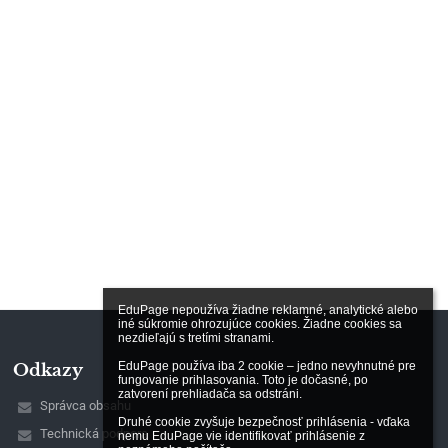
EduPage nepoužíva žiadne reklamné, analytické alebo 
iné súkromie ohrozujúce cookies. Žiadne cookies sa 
nezdieľajú s tretími stranami.

EduPage používa iba 2 cookie – jedno nevyhnutné pre 
Odkazy
fungovanie prihlasovania. Toto je dočasné, po 
zatvorení prehliadača sa odstráni.

Správca obsahu
Druhé cookie zvyšuje bezpečnosť prihlásenia - vďaka 
Technická podpora
nemu EduPage vie identifikovať prihlásenie z 