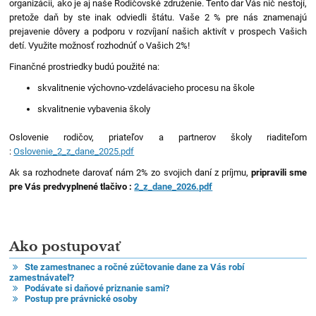
organizácii, ako je aj naše Rodičovské združenie. Tento dar Vás nič nestojí,
pretože daň by ste inak odviedli štátu. Vaše 2 % pre nás znamenajú
prejavenie dôvery a podporu v rozvíjaní našich aktivít v prospech Vašich
detí. Využite možnosť rozhodnúť o Vašich 2%!
Finančné prostriedky budú použité na:
skvalitnenie výchovno-vzdelávacieho procesu na škole
skvalitnenie vybavenia školy
Oslovenie rodičov, priateľov a partnerov školy riaditeľom
:
Oslovenie_2_z_dane_2025.pdf
Ak sa rozhodnete darovať nám 2% zo svojich daní z príjmu,
pripravili sme
pre Vás predvyplnené tlačivo :
2_z_dane_2026.pdf
Ako postupovať
Ste zamestnanec a ročné zúčtovanie dane za Vás robí
zamestnávateľ?
Podávate si daňové priznanie sami?
Postup pre právnické osoby