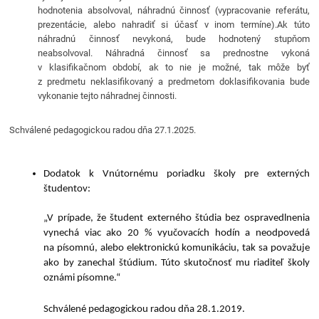
hodnotenia absolvoval, náhradnú činnosť (vypracovanie referátu,
prezentácie, alebo nahradiť si účasť v inom termíne).Ak túto
náhradnú činnosť nevykoná, bude hodnotený stupňom
neabsolvoval. Náhradná činnosť sa prednostne vykoná
v klasifikačnom období, ak to nie je možné, tak môže byť
z predmetu neklasifikovaný a predmetom doklasifikovania bude
vykonanie tejto náhradnej činnosti.
Schválené pedagogickou radou dňa 27.1.2025.
Dodatok k Vnútornému poriadku školy pre externých
študentov:
„V prípade, že študent externého štúdia bez ospravedlnenia
vynechá viac ako 20 % vyučovacích hodín a neodpovedá
na písomnú, alebo elektronickú komunikáciu, tak sa považuje
ako by zanechal štúdium. Túto skutočnosť mu riaditeľ školy
oznámi písomne.“
Schválené pedagogickou radou dňa 28.1.2019.