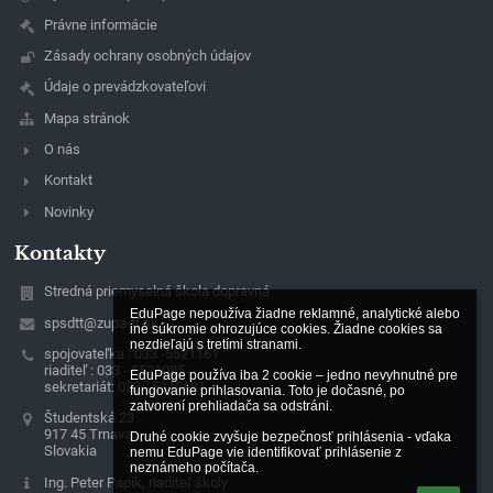
Právne informácie
Zásady ochrany osobných údajov
Údaje o prevádzkovateľovi
Mapa stránok
O nás
Kontakt
Novinky
Kontakty
Stredná priemyselná škola dopravná
EduPage nepoužíva žiadne reklamné, analytické alebo 
spsdtt@zupa-tt.sk
iné súkromie ohrozujúce cookies. Žiadne cookies sa 
nezdieľajú s tretími stranami.

spojovateľka : 033 -5521161
riaditeľ : 033 - 5521085
EduPage používa iba 2 cookie – jedno nevyhnutné pre 
sekretariát: 033 - 5340681
fungovanie prihlasovania. Toto je dočasné, po 
zatvorení prehliadača sa odstráni.

Študentská 23
917 45 Trnava
Druhé cookie zvyšuje bezpečnosť prihlásenia - vďaka 
Slovakia
nemu EduPage vie identifikovať prihlásenie z 
neznámeho počítača.
Ing. Peter Papík, riaditeľ školy