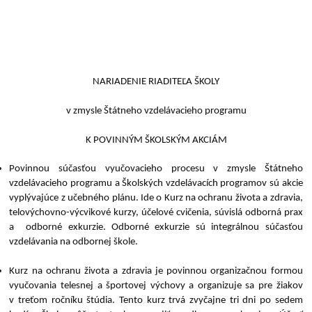
NARIADENIE RIADITEĽA ŠKOLY
v zmysle Štátneho vzdelávacieho programu
K POVINNÝM ŠKOLSKÝM AKCIÁM
Povinnou súčasťou vyučovacieho procesu v zmysle Štátneho
vzdelávacieho programu a Školských vzdelávacích programov sú akcie
vyplývajúce z učebného plánu. Ide o Kurz na ochranu života a zdravia,
telovýchovno-výcvikové kurzy, účelové cvičenia, súvislá odborná prax
a odborné exkurzie. Odborné exkurzie sú integrálnou súčasťou
vzdelávania na odbornej škole.
Kurz na ochranu života a zdravia je povinnou organizačnou formou
vyučovania telesnej a športovej výchovy a organizuje sa pre žiakov
v treťom ročníku štúdia. Tento kurz trvá zvyčajne tri dni po sedem