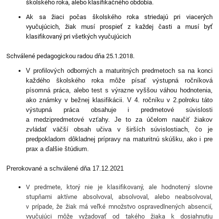
školského roka, alebo klasifikačného obdobia.
Ak sa žiaci počas školského roka striedajú pri viacerých
vyučujúcich, žiak musí prospieť z každej časti a musí byť
klasifikovaný pri všetkých vyučujúcich
Schválené pedagogickou radou dňa 25.1.2018.
V profilových odborných a maturitných predmetoch sa na konci
každého školského roka môže písať výstupná ročníková
písomná práca, alebo test s výrazne vyššou váhou hodnotenia,
ako známky v bežnej klasifikácii. V 4. ročníku v 2.polroku táto
výstupná práca obsahuje i predmetové súvislosti
a medzipredmetové vzťahy. Je to za účelom naučiť žiakov
zvládať väčší obsah učiva v širších súvislostiach, čo je
predpokladom dôkladnej prípravy na maturitnú skúšku, ako i pre
prax a ďalšie štúdium.
Prerokované a schválené dňa 17.12.2021
V predmete, ktorý nie je klasifikovaný, ale hodnotený slovne
stupňami aktívne absolvoval, absolvoval, alebo neabsolvoval,
v prípade, že žiak má veľké množstvo ospravedlnených absencií,
vyučujúci môže vyžadovať od takého žiaka k dosiahnutiu