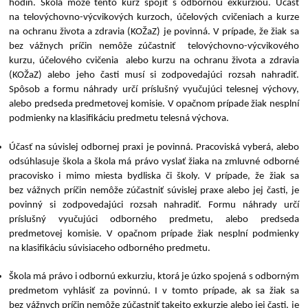
hodín. Škola môže tento kurz spojiť s odbornou exkurziou. Účasť
na telovýchovno-výcvikových kurzoch, účelových cvičeniach a kurze
na ochranu života a zdravia (KOŽaZ) je povinná. V prípade, že žiak sa
bez vážnych príčin nemôže zúčastniť telovýchovno-výcvikového
kurzu, účelového cvičenia alebo kurzu na ochranu života a zdravia
(KOŽaZ) alebo jeho časti musí si zodpovedajúci rozsah nahradiť.
Spôsob a formu náhrady určí príslušný vyučujúci telesnej výchovy,
alebo predseda predmetovej komisie. V opačnom prípade žiak nesplní
podmienky na klasifikáciu predmetu telesná výchova.
Účasť na súvislej odbornej praxi je povinná. Pracoviská vyberá, alebo
odsúhlasuje škola a škola má právo vyslať žiaka na zmluvné odborné
pracovisko i mimo miesta bydliska či školy. V prípade, že žiak sa
bez vážnych príčin nemôže zúčastniť súvislej praxe alebo jej časti, je
povinný si zodpovedajúci rozsah nahradiť. Formu náhrady určí
príslušný vyučujúci odborného predmetu, alebo predseda
predmetovej komisie. V opačnom prípade žiak nesplní podmienky
na klasifikáciu súvisiaceho odborného predmetu.
Škola má právo i odbornú exkurziu, ktorá je úzko spojená s odborným
predmetom vyhlásiť za povinnú. I v tomto prípade, ak sa žiak sa
bez vážnych príčin nemôže zúčastniť takejto exkurzie alebo jej časti, je