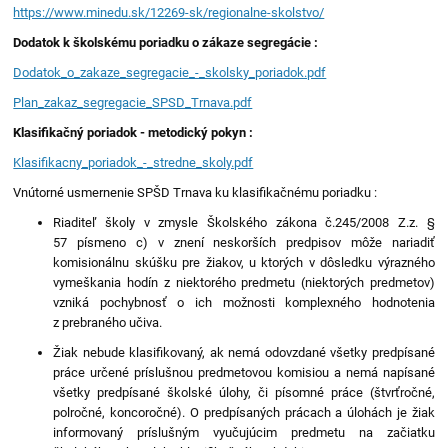
https://www.minedu.sk/12269-sk/regionalne-skolstvo/
Dodatok k školskému poriadku o zákaze segregácie :
Dodatok_o_zakaze_segregacie_-_skolsky_poriadok.pdf
Plan_zakaz_segregacie_SPSD_Trnava.pdf
Klasifikačný poriadok - metodický pokyn :
Klasifikacny_poriadok_-_stredne_skoly.pdf
Vnútorné usmernenie SPŠD Trnava ku klasifikačnému poriadku :
Riaditeľ školy v zmysle Školského zákona č.245/2008 Z.z. §
57 písmeno c) v znení neskorších predpisov môže nariadiť
komisionálnu skúšku pre žiakov, u ktorých v dôsledku výrazného
vymeškania hodín z niektorého predmetu (niektorých predmetov)
vzniká pochybnosť o ich možnosti komplexného hodnotenia
z prebraného učiva.
Žiak nebude klasifikovaný, ak nemá odovzdané všetky predpísané
práce určené príslušnou predmetovou komisiou a nemá napísané
všetky predpísané školské úlohy, či písomné práce (štvrťročné,
polročné, koncoročné). O predpísaných prácach a úlohách je žiak
informovaný príslušným vyučujúcim predmetu na začiatku