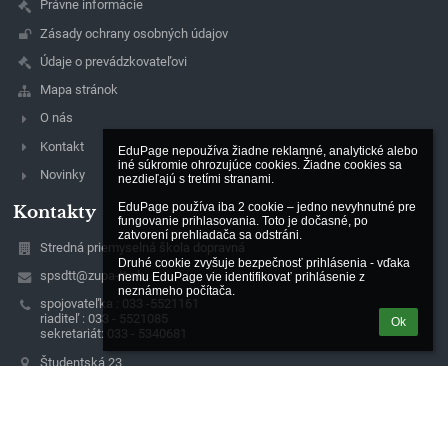
Právne informácie
Zásady ochrany osobných údajov
Údaje o prevádzkovateľovi
Mapa stránok
O nás
Kontakt
EduPage nepoužíva žiadne reklamné, analytické alebo 
iné súkromie ohrozujúce cookies. Žiadne cookies sa 
Novinky
nezdieľajú s tretími stranami.

EduPage používa iba 2 cookie – jedno nevyhnutné pre 
Kontakty
fungovanie prihlasovania. Toto je dočasné, po 
zatvorení prehliadača sa odstráni.

Stredná priemyselná škola dopravná
Druhé cookie zvyšuje bezpečnosť prihlásenia - vďaka 
spsdtt@zupa-tt.sk
nemu EduPage vie identifikovať prihlásenie z 
neznámeho počítača.
spojovateľka : 033 -5521161
riaditeľ : 033 - 5521085
Ok
sekretariát: 033 - 5340681
Študentská 23
917 45 Trnava
Slovakia
Ing. Peter Papík, riaditeľ školy
(mobil: 0911039607)