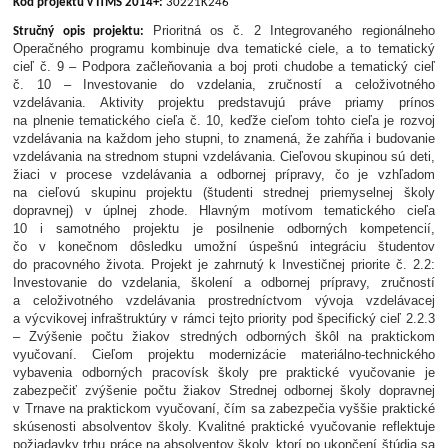
Kód projektu v ITMS 2014+:
30221K246
Prioritná os č. 2 Integrovaného regionálneho
Stručný opis projektu:
Operačného programu kombinuje dva tematické ciele, a to tematický
cieľ č. 9 – Podpora začleňovania a boj proti chudobe a tematický cieľ
č. 10 – Investovanie do vzdelania, zručností a celoživotného
vzdelávania. Aktivity projektu predstavujú práve priamy prínos
na plnenie tematického cieľa č. 10, keďže cieľom tohto cieľa je rozvoj
vzdelávania na každom jeho stupni, to znamená, že zahŕňa i budovanie
vzdelávania na strednom stupni vzdelávania. Cieľovou skupinou sú deti,
žiaci v procese vzdelávania a odbornej prípravy, čo je vzhľadom
na cieľovú skupinu projektu (študenti strednej priemyselnej školy
dopravnej) v úplnej zhode. Hlavným motívom tematického cieľa
10 i samotného projektu je posilnenie odborných kompetencií,
čo v konečnom dôsledku umožní úspešnú integráciu študentov
do pracovného života. Projekt je zahrnutý k Investičnej priorite č. 2.2:
Investovanie do vzdelania, školení a odbornej prípravy, zručností
a celoživotného vzdelávania prostredníctvom vývoja vzdelávacej
a výcvikovej infraštruktúry v rámci tejto priority pod špecifický cieľ 2.2.3
– Zvýšenie počtu žiakov stredných odborných škôl na praktickom
vyučovaní. Cieľom projektu modernizácie materiálno-technického
vybavenia odborných pracovísk školy pre praktické vyučovanie je
zabezpečiť zvýšenie počtu žiakov Strednej odbornej školy dopravnej
v Trnave na praktickom vyučovaní, čím sa zabezpečia vyššie praktické
skúsenosti absolventov školy. Kvalitné praktické vyučovanie reflektuje
požiadavky trhu práce na absolventov školy, ktorí po ukončení štúdia sa