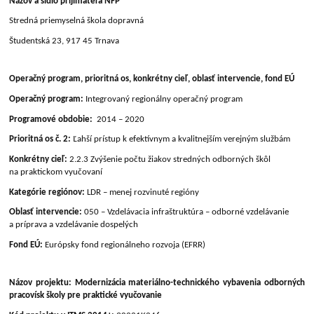
Názov a sídlo prijímateľa NFP
Stredná priemyselná škola dopravná
Študentská 23, 917 45 Trnava
Operačný program, prioritná os, konkrétny cieľ, oblasť intervencie, fond EÚ
Operačný program:
Integrovaný regionálny operačný program
Programové obdobie:
2014 – 2020
Prioritná os č. 2:
Ľahší prístup k efektívnym a kvalitnejším verejným službám
Konkrétny cieľ:
2.2.3 Zvýšenie počtu žiakov stredných odborných škôl
na praktickom vyučovaní
Kategórie regiónov:
LDR – menej rozvinuté regióny
Oblasť intervencie:
050 – Vzdelávacia infraštruktúra – odborné vzdelávanie
a príprava a vzdelávanie dospelých
Fond EÚ:
Európsky fond regionálneho rozvoja (EFRR)
Názov projektu: Modernizácia materiálno-technického vybavenia odborných
pracovísk školy pre praktické vyučovanie