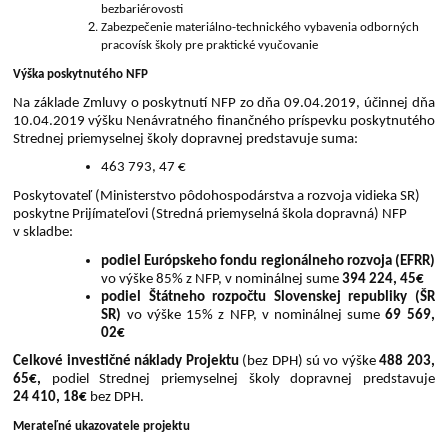
bezbariérovosti
Zabezpečenie materiálno-technického vybavenia odborných
pracovísk školy pre praktické vyučovanie
Výška poskytnutého NFP
Na základe Zmluvy o poskytnutí NFP zo dňa 09.04.2019, účinnej dňa
10.04.2019 výšku Nenávratného finančného príspevku poskytnutého
Strednej priemyselnej školy dopravnej predstavuje suma:
463 793, 47 €
Poskytovateľ (Ministerstvo pôdohospodárstva a rozvoja vidieka SR)
poskytne Prijímateľovi (Stredná priemyselná škola dopravná) NFP
v skladbe:
podiel Európskeho fondu regionálneho rozvoja (EFRR)
vo výške 85% z NFP, v nominálnej sume
394 224, 45€
podiel Štátneho rozpočtu Slovenskej republiky (ŠR
SR)
vo výške 15% z NFP, v nominálnej sume
69 569,
02€
Celkové investičné náklady Projektu
(bez DPH) sú vo výške
488 203,
65€,
podiel Strednej priemyselnej školy dopravnej predstavuje
24 410, 18€
bez DPH.
Merateľné ukazovatele projektu