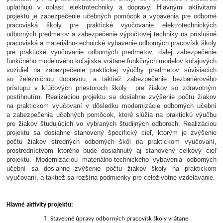
uplatňujú v oblasti elektrotechniky a dopravy. Hlavnými aktivitami
projektu je zabezpečenie učebných pomôcok a vybavenia pre odborné
pracoviská školy pre praktické vyučovanie elektrotechnických
odborných predmetov a zabezpečenie výpočtovej techniky na príslušné
pracoviská a materiálno-technické vybavenie odborných pracovísk školy
pre praktické vyučovanie odborných predmetov, ďalej zabezpečenie
funkčného modelového koľajiska vrátane funkčných modelov koľajových
vozidiel na zabezpečenie praktickej výučby predmetov súvisiacich
so železničnou dopravou, a taktiež zabezpečenie bezbariérového
prístupu v kľúčových priestoroch školy pre žiakov so zdravotným
postihnutím. Realizáciou projektu sa dosiahne zvýšenie počtu žiakov
na praktickom vyučovaní v dôsledku modernizácie odborných učební
a zabezpečenia učebných pomôcok, ktoré slúžia na praktickú výučbu
pre žiakov študujúcich vo vybraných študijných odboroch. Realizáciou
projektu sa dosiahne stanovený špecifický cieľ, ktorým je zvýšenie
počtu žiakov stredných odborných škôl na praktickom vyučovaní,
prostredníctvom ktorého bude dosiahnutý aj stanovený celkový cieľ
projektu. Modernizáciou materiálno-technického vybavenia odborných
učební sa dosiahne zvýšenie počtu žiakov školy na praktickom
vyučovaní, a taktiež sa rozšíria podmienky pre celoživotné vzdelávanie.
Hlavné aktivity projektu:
Stavebné úpravy odborných pracovísk školy vrátane