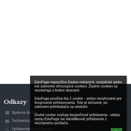
EduPage nepoužíva žiadne reklamné, analytické alebo 
iné súkromie ohrozujúce cookies. Žiadne cookies sa 
nezdieľajú s tretími stranami.

EduPage používa iba 2 cookie – jedno nevyhnutné pre 
Odkazy
fungovanie prihlasovania. Toto je dočasné, po 
zatvorení prehliadača sa odstráni.

Správca obsahu
Druhé cookie zvyšuje bezpečnosť prihlásenia - vďaka 
nemu EduPage vie identifikovať prihlásenie z 
Technická podpora
neznámeho počítača.
Vyhlásenie o prístupnosti