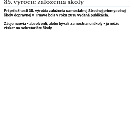
35. výročie založenia školy
Pri príležitosti 35. výročia založenia samostatnej Strednej priemyselnej
školy dopravnej v Trnave bola v roku 2018 vydaná publikácia.
Záujemcovia - absolventi, alebo bývalí zamestnanci školy - ju môžu
získať na sekretariáte školy.