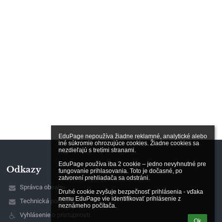
EduPage nepoužíva žiadne reklamné, analytické alebo 
iné súkromie ohrozujúce cookies. Žiadne cookies sa 
nezdieľajú s tretími stranami.

EduPage používa iba 2 cookie – jedno nevyhnutné pre 
Odkazy
fungovanie prihlasovania. Toto je dočasné, po 
zatvorení prehliadača sa odstráni.

Správca obsahu
Druhé cookie zvyšuje bezpečnosť prihlásenia - vďaka 
nemu EduPage vie identifikovať prihlásenie z 
Technická podpora
neznámeho počítača.
Vyhlásenie o prístupnosti
Ok