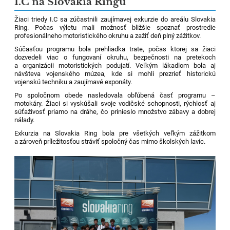
I.C na Slovakia Ringu
Žiaci triedy I.C sa zúčastnili zaujímavej exkurzie do areálu Slovakia
Ring. Počas výletu mali možnosť bližšie spoznať prostredie
profesionálneho motoristického okruhu a zažiť deň plný zážitkov.
Súčasťou programu bola prehliadka trate, počas ktorej sa žiaci
dozvedeli viac o fungovaní okruhu, bezpečnosti na pretekoch
a organizácii motoristických podujatí. Veľkým lákadlom bola aj
návšteva vojenského múzea, kde si mohli prezrieť historickú
vojenskú techniku a zaujímavé exponáty.
Po spoločnom obede nasledovala obľúbená časť programu –
motokáry. Žiaci si vyskúšali svoje vodičské schopnosti, rýchlosť aj
súťaživosť priamo na dráhe, čo prinieslo množstvo zábavy a dobrej
nálady.
Exkurzia na Slovakia Ring bola pre všetkých veľkým zážitkom
a zároveň príležitosťou stráviť spoločný čas mimo školských lavíc.