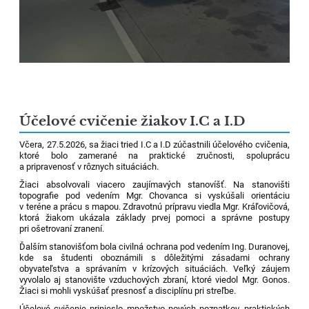
Účelové cvičenie žiakov I.C a I.D
Včera, 27.5.2026, sa žiaci tried I.C a I.D zúčastnili účelového cvičenia,
ktoré bolo zamerané na praktické zručnosti, spoluprácu
a pripravenosť v rôznych situáciách.
Žiaci absolvovali viacero zaujímavých stanovíšť. Na stanovišti
topografie pod vedením Mgr. Chovanca si vyskúšali orientáciu
v teréne a prácu s mapou. Zdravotnú prípravu viedla Mgr. Kráľovičová,
ktorá žiakom ukázala základy prvej pomoci a správne postupy
pri ošetrovaní zranení.
Ďalším stanovišťom bola civilná ochrana pod vedením Ing. Duranovej,
kde sa študenti oboznámili s dôležitými zásadami ochrany
obyvateľstva a správaním v krízových situáciách. Veľký záujem
vyvolalo aj stanovište vzduchových zbraní, ktoré viedol Mgr. Gonos.
Žiaci si mohli vyskúšať presnosť a disciplínu pri streľbe.
Účelové cvičenie prinieslo množstvo nových poznatkov, praktických