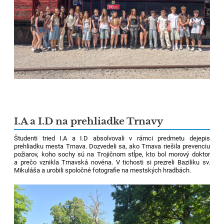
I.A a I.D na prehliadke Trnavy
Študenti tried I.A a I.D absolvovali v rámci predmetu dejepis
prehliadku mesta Trnava. Dozvedeli sa, ako Trnava riešila prevenciu
požiarov, koho sochy sú na Trojičnom stĺpe, kto bol morový doktor
a prečo vznikla Trnavská novéna. V tichosti si prezreli Baziliku sv.
Mikuláša a urobili spoločné fotografie na mestských hradbách.