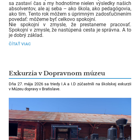
sa zastaví čas a my hodnotíme nielen výsledky našich
absolventov, ale aj seba – ako škola, ako pedagógovia,
ako tím. Tento rok môžem s úprimným zadosťučinením
povedať: môžeme byť celkovo spokojní.
Nie spokojní v zmysle, že prestaneme pracovať.
Spokojní v zmysle, že nastúpená cesta je správna. A to
je dobrý základ.
ZMATUROVALI
ČÍTAŤ VIAC
SME
!:
Exkurzia v Dopravnom múzeu
Dňa 27. mája 2026 sa triedy I.A a I.D zúčastnili na školskej exkurzii
v Múzeu dopravy v Bratislave.