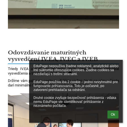
Odovzdávanie maturitných
vysvedčení IV.EA, IV.EC a IV.EB
EduPage nepoužíva žiadne reklamné, analytické alebo 
Triedy IV.EA a IV.EC si 26. mája 2026 prevzali svoje maturitné
iné súkromie ohrozujúce cookies. Žiadne cookies sa 
vysvedčenia a trieda IV.EB 28.5.2026.
🎓
nezdieľajú s tretími stranami.

Držíme vám palce na ceste za ďalšími cieľmi. Nech sa vám v živote
EduPage používa iba 2 cookie – jedno nevyhnutné pre 
darí minimálne tak dobre, ako pri zelenom stole!
🍀
fungovanie prihlasovania. Toto je dočasné, po 
zatvorení prehliadača sa odstráni.

Druhé cookie zvyšuje bezpečnosť prihlásenia - vďaka 
nemu EduPage vie identifikovať prihlásenie z 
neznámeho počítača.
Ok