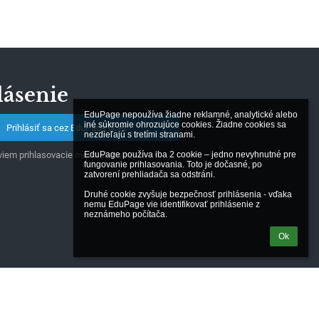
lásenie
EduPage nepoužíva žiadne reklamné, analytické alebo 
iné súkromie ohrozujúce cookies. Žiadne cookies sa 
Prihlásiť sa cez EduPage účet
nezdieľajú s tretími stranami.

EduPage používa iba 2 cookie – jedno nevyhnutné pre 
iem prihlasovacie meno alebo heslo
fungovanie prihlasovania. Toto je dočasné, po 
zatvorení prehliadača sa odstráni.

Druhé cookie zvyšuje bezpečnosť prihlásenia - vďaka 
nemu EduPage vie identifikovať prihlásenie z 
neznámeho počítača.
Ok