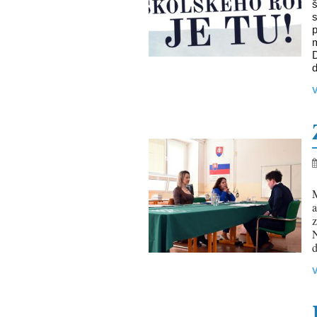
š
s
D
ď
M
z
N
d