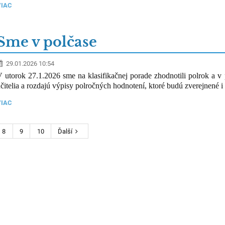
VIAC
Sme v polčase
29.01.2026 10:54
 utorok 27.1.2026 sme na klasifikačnej porade zhodnotili polrok a v p
čitelia a rozdajú výpisy polročných hodnotení, ktoré budú zverejnené 
VIAC
8
9
10
Ďalší