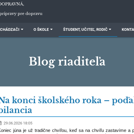
DOPRAVNÁ,
prípravy pre dopravu
CHÁDZAČI
O ŠKOLE
ŠTUDENT, UČITEĽ, RODIČ
KONT
Blog riaditeľa
Na konci školského roka – poďa
bilancia
29.06.2026 18:05
Koniec júna je už tradične chvíľou, keď sa na chvíľu zastavíme a 