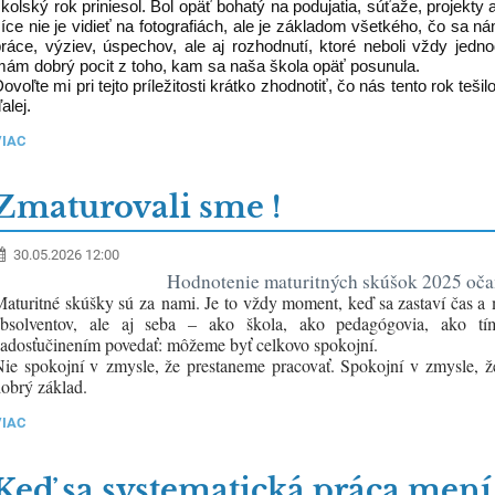
kolský rok prinies​ol. Bol opäť bohatý na podujatia, súťaže, projekt
íce nie je vidieť na fotografiách, ale je základom všetkého, čo sa ná
práce, výziev, úspechov, ale aj rozhodnutí, ktoré neboli vždy jed
mám dobrý pocit z toho, kam sa naša škola opäť posunula.
ovoľte mi pri tejto príležitosti krátko zhodnotiť, čo nás tento rok t
alej.
VIAC
Zmaturovali sme !
30.05.2026 12:00
Hodnotenie maturitných skúšok 2025 očam
aturitné skúšky sú za nami. Je to vždy moment, keď sa zastaví čas a
absolventov, ale aj seba – ako škola, ako pedagógovia, ako 
adosťučinením povedať: môžeme byť celkovo spokojní.
ie spokojní v zmysle, že prestaneme pracovať. Spokojní v zmysle, že
obrý základ.
VIAC
Keď sa systematická práca mení