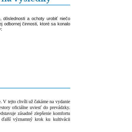
 dôslednosti a ochoty urobiť niečo
j odbornej činnosti, ktoré sa konalo
y:
e. V tejto chvíli už čakáme na vydanie
tory oficiálne uviesť do prevádzky.
edstavuje zásadné zlepšenie komfortu
 ďalší významný krok ku kultivácii