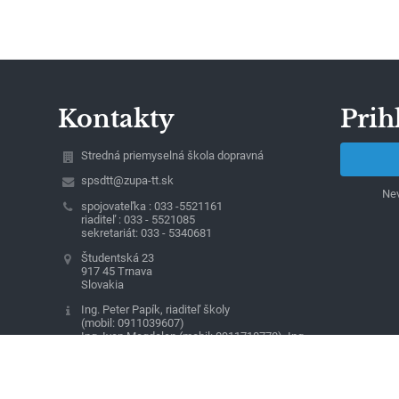
Kontakty
Prih
Stredná priemyselná škola dopravná
spsdtt@zupa-tt.sk
Nev
spojovateľka : 033 -5521161
riaditeľ : 033 - 5521085
sekretariát: 033 - 5340681
Študentská 23
917 45 Trnava
Slovakia
Ing. Peter Papík, riaditeľ školy
(mobil: 0911039607)
Ing. Ivan Magdolen (mobil: 0911718770), Ing.
Dana Selecká (mobil : 0911060422), zástupcovia
riaditeľa školy
Jarmila Szombathová, vedúca ekonomického
oddelenia (mobil : 0903663775)