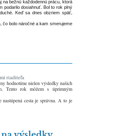
y aj na bežnú každodennú prácu, ktorá
m podarilo dosiahnuť. Bol to rok plný
noduché. Keď sa dnes obzriem späť,
ešilo, čo bolo náročné a kam smerujeme
i riaditeľa
 my hodnotíme nielen výsledky našich
tím. Tento rok môžem s úprimným
 nastúpená cesta je správna. A to je
 na výsledky