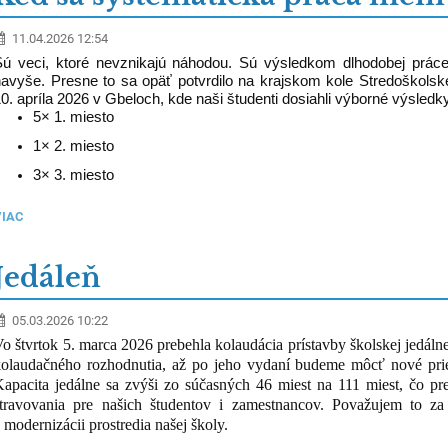
11.04.2026 12:54
Sú veci, ktoré nevznikajú náhodou. Sú výsledkom dlhodobej práce,
avyše. Presne to sa opäť potvrdilo na krajskom kole Stredoškolske
0. apríla 2026 v Gbeloch, kde naši študenti dosiahli výborné výsledk
5× 1. miesto
1× 2. miesto
3× 3. miesto
VIAC
Jedáleň
05.03.2026 10:22
o štvrtok 5. marca 2026 prebehla kolaudácia prístavby školskej jedáln
kolaudačného rozhodnutia, až po jeho vydaní budeme môcť nové pries
apacita jedálne sa zvýši zo súčasných 46 miest na 111 miest, čo pr
stravovania pre našich študentov i zamestnancov. Považujem to za
 modernizácii prostredia našej školy.