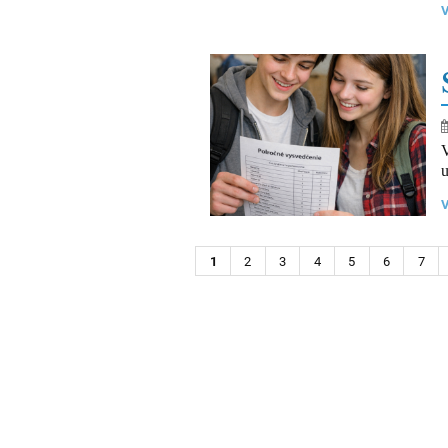
V
u
1
2
3
4
5
6
7