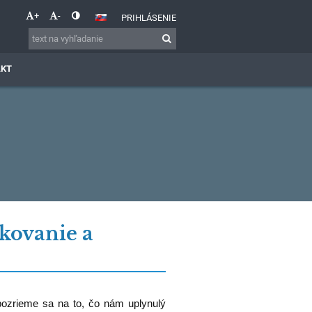
+
-
PRIHLÁSENIE
AKT
kovanie a
pozrieme sa na to, čo nám uplynulý