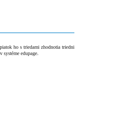
iatok ho s triedami zhodnotia triedni
i v systéme edupage.