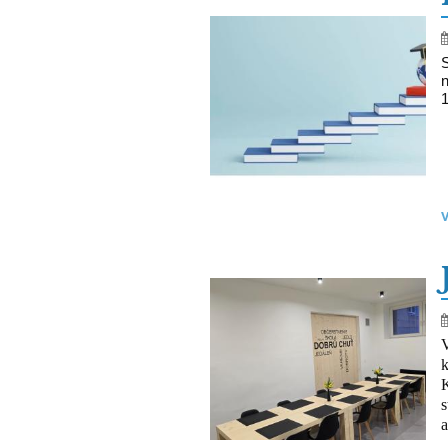
n
1
V
K
a