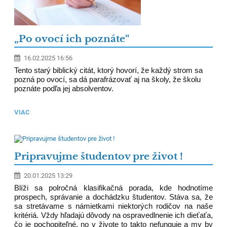
„Po ovocí ich poznáte“
16.02.2025 16:56
Tento starý biblický citát, ktorý hovorí, že každý strom sa
pozná po ovocí, sa dá parafrázovať aj na školy, že školu
poznáte podľa jej absolventov.
VIAC
Pripravujme študentov pre život !
20.01.2025 13:29
Blíži sa polročná klasifikačná porada, kde hodnotíme
prospech, správanie a dochádzku študentov. Stáva sa, že
sa stretávame s námietkami niektorých rodičov na naše
kritériá. Vždy hľadajú dôvody na ospravedlnenie ich dieťaťa,
čo je pochopiteľné, no v živote to takto nefunguje a my by