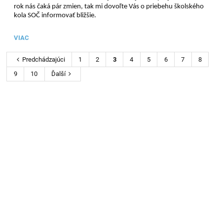
rok nás čaká pár zmien, tak mi dovoľte Vás o priebehu školského
kola SOČ informovať bližšie.
VIAC
Predchádzajúci
1
2
3
4
5
6
7
8
9
10
Ďalší