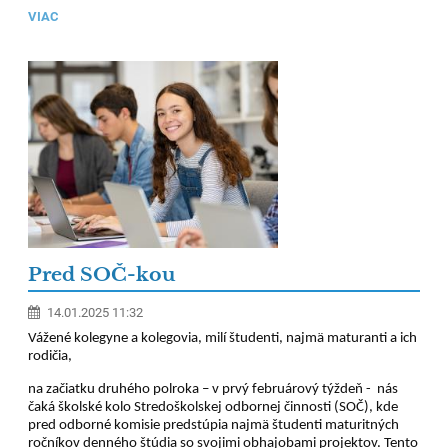
VIAC
Pred SOČ-kou
14.01.2025 11:32
Vážené kolegyne a kolegovia, milí študenti, najmä maturanti a ich
rodičia,
na začiatku druhého polroka – v prvý februárový týždeň - nás
čaká školské kolo Stredoškolskej odbornej činnosti (SOČ), kde
pred odborné komisie predstúpia najmä študenti maturitných
ročníkov denného štúdia so svojimi obhajobami projektov. Tento