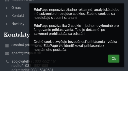
O nás
EduPage nepoužíva žiadne reklamné, analytické alebo 
iné súkromie ohrozujúce cookies. Žiadne cookies sa 
Kontakt
nezdieľajú s tretími stranami.

Novinky
EduPage používa iba 2 cookie – jedno nevyhnutné pre 
fungovanie prihlasovania. Toto je dočasné, po 
Kontakty
zatvorení prehliadača sa odstráni.

Druhé cookie zvyšuje bezpečnosť prihlásenia - vďaka 
Stredná priemyselná škola dopravná
nemu EduPage vie identifikovať prihlásenie z 
neznámeho počítača.
spsdtt@zupa-tt.sk
Ok
spojovateľka : 033 -5521161
riaditeľ : 033 - 5521085
sekretariát: 033 - 5340681
Študentská 23
917 45 Trnava
Slovakia
Ing. Peter Papík, riaditeľ školy
(mobil: 0911039607)
Ing. Ivan Magdolen (mobil: 0911718770), Ing. Dana Selecká (mobil :
0911060422), zástupcovia riaditeľa školy
Jarmila Szombathová, vedúca ekonomického oddelenia (mobil :
0903663775)
Lívia Bernátová, sekretariát školy