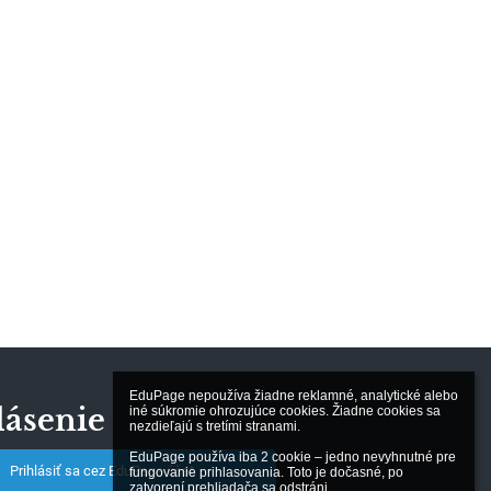
EduPage nepoužíva žiadne reklamné, analytické alebo 
lásenie
iné súkromie ohrozujúce cookies. Žiadne cookies sa 
nezdieľajú s tretími stranami.

EduPage používa iba 2 cookie – jedno nevyhnutné pre 
Prihlásiť sa cez EduPage účet
fungovanie prihlasovania. Toto je dočasné, po 
zatvorení prehliadača sa odstráni.
