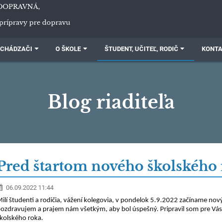
DOPRAVNÁ,
prípravy pre dopravu
CHÁDZAČI
O ŠKOLE
ŠTUDENT, UČITEĽ, RODIČ
KONT
Blog riaditeľa
Pred štartom nového školského
06.09.2022 11:44
ilí študenti a rodičia, vážení kolegovia, v pondelok 5.9.2022 začíname nov
ozdravujem a prajem nám všetkým, aby bol úspešný. Pripravil som pre Vás 
kolského roka.