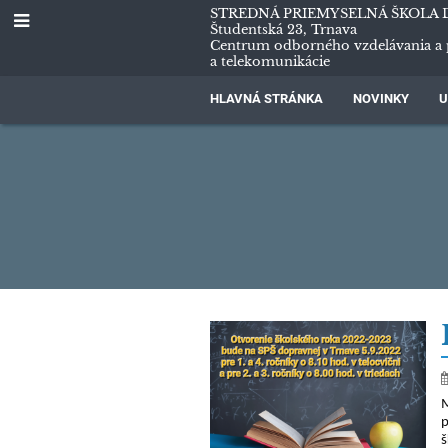
STREDNÁ PRIEMYSELNÁ ŠKOLA 
Študentská 23, Trnava
Centrum odborného vzdelávania a 
a telekomunikácie
HLAVNÁ STRÁNKA
NOVINKY
U
Blog
riaditeľa
M
p
š