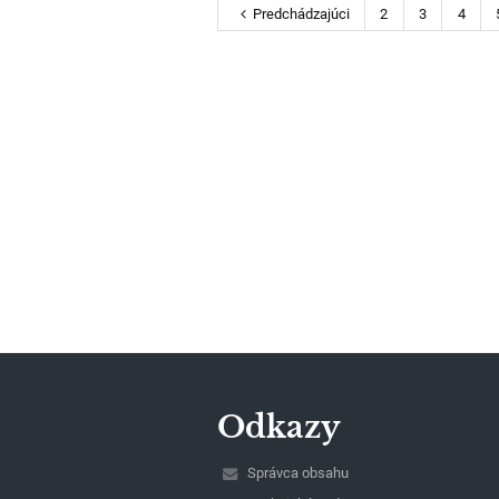
Predchádzajúci
2
3
4
Odkazy
Správca obsahu