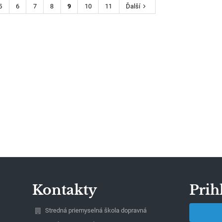
5
6
7
8
9
10
11
Ďalší
Kontakty
Prih
Stredná priemyselná škola dopravná