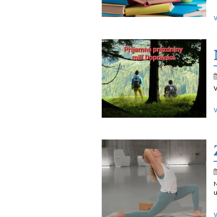
V
N
u