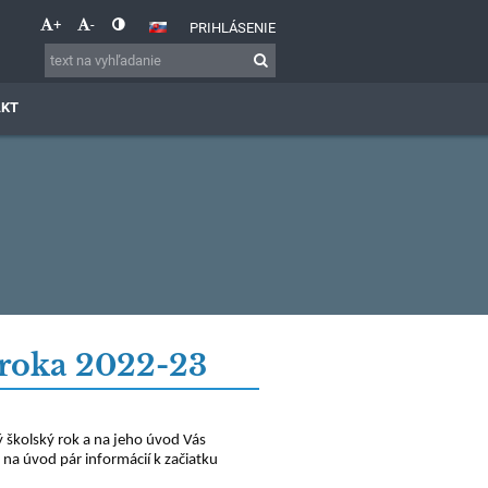
+
-
PRIHLÁSENIE
AKT
 roka 2022-23
ý školský rok a na jeho úvod Vás
na úvod pár informácií k začiatku