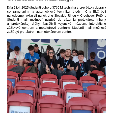
Dňa 23.4. 2025 študenti odboru 3765 M technika a prevádzka dopravy
so zameraním na automobilovú techniku, triedy II.C a III.C boli
na odbornej exkurzii na okruhu Slovakia Ringu v Orechovej Potôni.
Študenti mali možnosť nazrieť do zázemia pretekárov, tribúny
a pretekárskej dráhy. Navštívili vojenské múzeum, interaktívne
zážitkové centrum a motokárové centrum. Študenti mali možnosť
zažiť byť pretekárom na motokárovom centre.