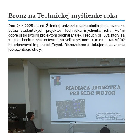
Bronz na Technickej myšlienke roka
Dňa 24.4.2025 sa na Žilinskej univerzite uskutočnila celoslovenská
súťaž študentských projektov Technická myšlienka roka. Veľmi
dobre si so svojim projektom počínal Marek Prečuch (III.EC), ktorý sa
v silnej konkurencii umiestnil na veľmi peknom 3. mieste. Na súťaž
ho pripravoval Ing. Ľuboš Teyerl. Blahoželáme a ďakujeme za vzornú
reprezentáciu školy.