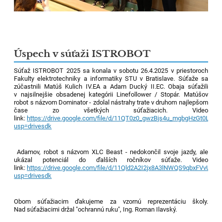
Úspech v súťaži ISTROBOT
Súťaž ISTROBOT 2025 sa konala v sobotu 26.4.2025 v priestoroch
Fakulty elektrotechniky a informatiky STU v Bratislave. Súťaže sa
zúčastnili Matúš Kulich IV.EA a Adam Ducký II.EC. Obaja súťažili
v najsilnejšie obsadenej kategórii Linefollower / Stopár. Matúšov
robot s názvom Dominator - zdolal nástrahy trate v druhom najlepšom
čase zo všetkých súťažiacich. Video
link:
https://drive.google.com/file/d/11QT0z0_gwzBjs4u_mgbgHzGt0LNM
usp=drivesdk
Adamov, robot s názvom XLC Beast - nedokončil svoje jazdy, ale
ukázal potenciál do ďalších ročníkov súťaže. Video
link:
https://drive.google.com/file/d/11Qld2A2I2jx8A3lNWQS9qbxFVvUPD
usp=drivesdk
Obom súťažiacim ďakujeme za vzornú reprezentáciu školy.
Nad súťažiacimi držal "ochrannú ruku", Ing. Roman Ilavský.